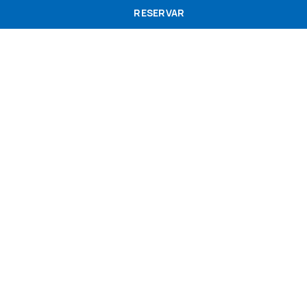
do
vas
boas-
nos
RESERVAR
vindas
serviç
os do
hotel
Quartos e Suites