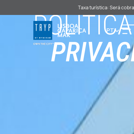
Taxa turística: Será cobr
POLÍTICA
PT
PRIVAC