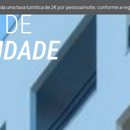
ada uma taxa turística de 2€ por pessoa/noite, conforme a r
 DE
IDADE